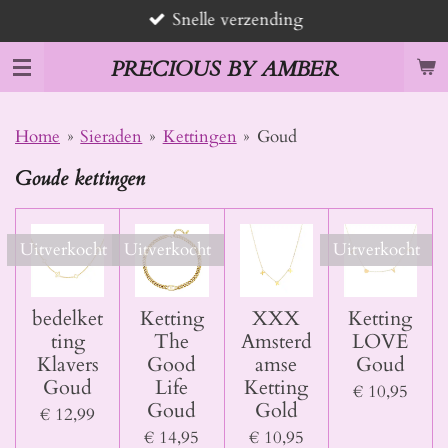
Snelle verzending
Ga
direct
PRECIOUS BY AMBER
naar
de
hoofdinhoud
Home
»
Sieraden
»
Kettingen
»
Goud
Goude kettingen
Uitverkocht
Uitverkocht
Uitverkocht
bedelket
Ketting
XXX
Ketting
ting
The
Amsterd
LOVE
Klavers
Good
amse
Goud
Goud
Life
Ketting
€ 10,95
Goud
Gold
€ 12,99
€ 14,95
€ 10,95