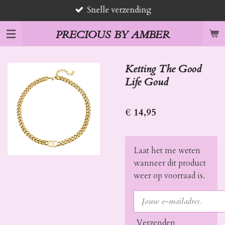
Snelle verzending
Ga
direct
PRECIOUS BY AMBER
naar
de
hoofdinhoud
Ketting The Good
Life Goud
€ 14,95
Laat het me weten
wanneer dit product
weer op voorraad is.
Verzenden