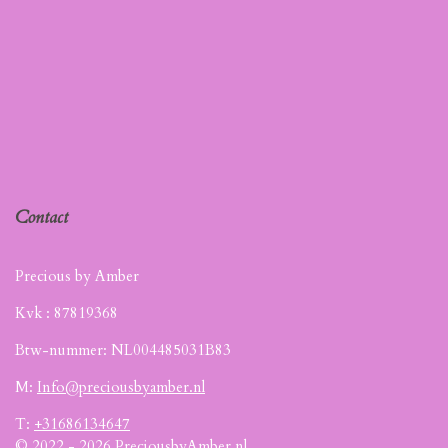
Contact
Precious by Amber
Kvk :
87819368
Btw-nummer: NL004485031B83
M:
Info@preciousbyamber.nl
T:
+31686134647
© 2022 - 2026 PreciousbyAmber.nl