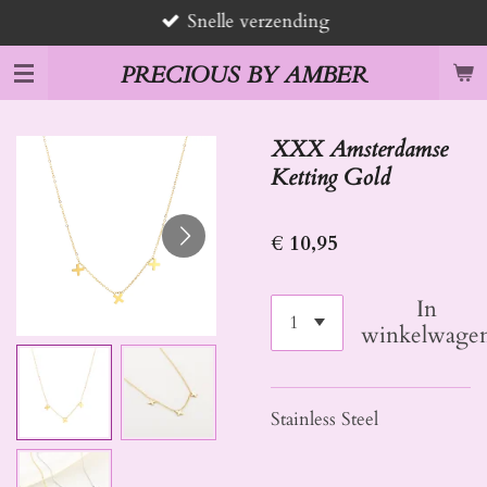
Snelle verzending
Ga
direct
PRECIOUS BY AMBER
naar
de
hoofdinhoud
XXX Amsterdamse
Ketting Gold
€ 10,95
In
winkelwage
Stainless Steel