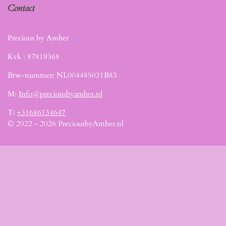
Contact
Precious by Amber
Kvk :
87819368
Btw-nummer: NL004485031B83
M:
Info@preciousbyamber.nl
T:
+31686134647
© 2022 - 2026 PreciousbyAmber.nl