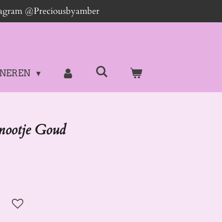
stagram @Preciousbyamber
NEREN
nootje Goud