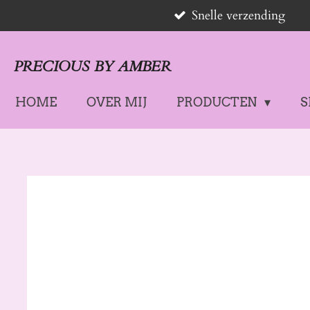
Snelle verzending
Ga
direct
naar
PRECIOUS BY AMBER
de
hoofdinhoud
HOME
OVER MIJ
PRODUCTEN
S