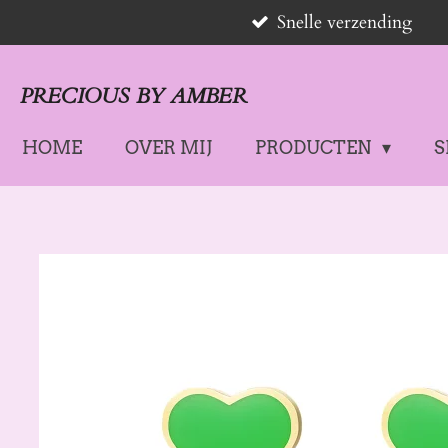
Snelle verzending
Ga
direct
naar
PRECIOUS BY AMBER
de
hoofdinhoud
HOME
OVER MIJ
PRODUCTEN
S