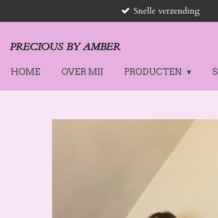
Snelle verzending
Ga
direct
naar
PRECIOUS BY AMBER
de
hoofdinhoud
HOME
OVER MIJ
PRODUCTEN