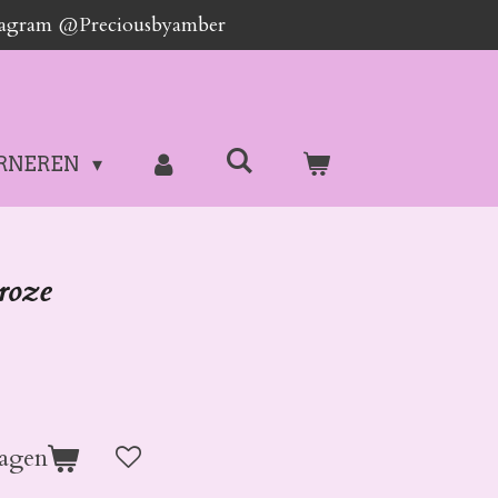
stagram @Preciousbyamber
RNEREN
roze
agen