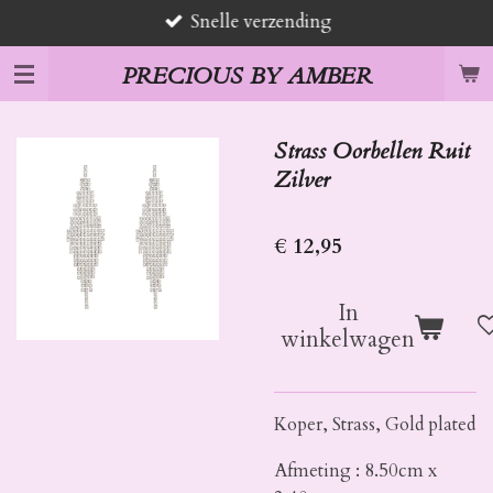
Snelle verzending
Ga
direct
PRECIOUS BY AMBER
naar
de
hoofdinhoud
Strass Oorbellen Ruit
Zilver
€ 12,95
In
winkelwagen
Koper, Strass, Gold plated
Afmeting : 8.50cm x