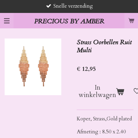
Snelle verzending
Ga
direct
PRECIOUS BY AMBER
naar
de
hoofdinhoud
Strass Oorbellen Ruit
Multi
€ 12,95
In
winkelwagen
Koper, Strass,Gold plated
Afmeting : 8.50 x 2.40