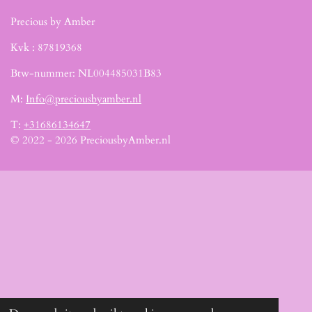
Precious by Amber
Kvk :
87819368
Btw-nummer: NL004485031B83
M:
Info@preciousbyamber.nl
T:
+31686134647
© 2022 - 2026 PreciousbyAmber.nl