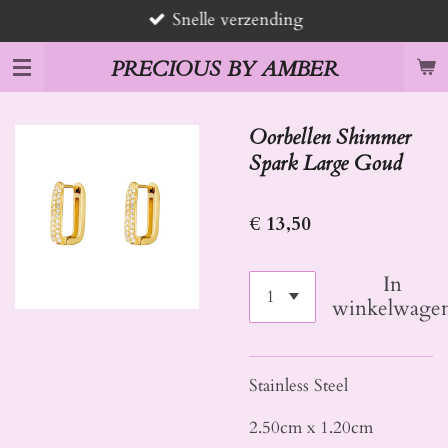
Snelle verzending
Ga
direct
PRECIOUS BY AMBER
naar
de
hoofdinhoud
Oorbellen Shimmer
Spark Large Goud
€ 13,50
In
winkelwage
Stainless Steel
2.50cm x 1.20cm