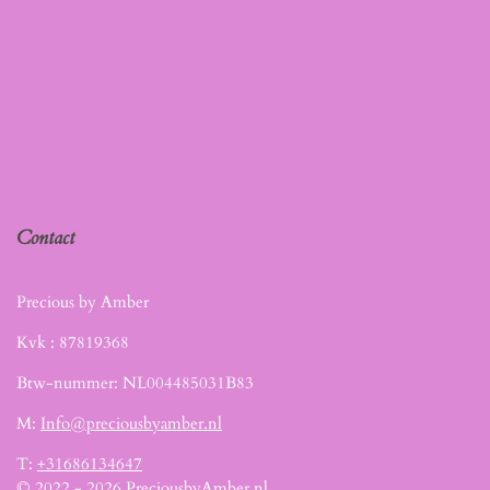
Contact
Precious by Amber
Kvk :
87819368
Btw-nummer: NL004485031B83
M:
Info@preciousbyamber.nl
T:
+31686134647
© 2022 - 2026 PreciousbyAmber.nl