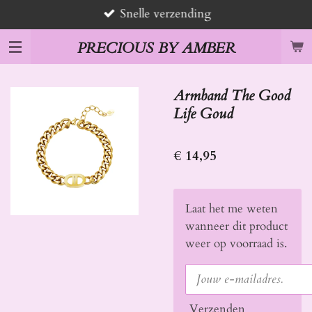
Snelle verzending
Ga
direct
PRECIOUS BY AMBER
naar
de
hoofdinhoud
Armband The Good
Life Goud
€ 14,95
Laat het me weten
wanneer dit product
weer op voorraad is.
Verzenden