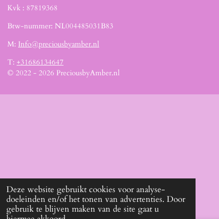
Kvk :
87819368
Btw-nummer: NL004485031B83
M:
Info@preciousbyamber.nl
T:
+31686134647
© 2022 - 2026 PreciousbyAmber.nl
Deze website gebruikt cookies voor analyse-
doeleinden en/of het tonen van advertenties. Door
gebruik te blijven maken van de site gaat u