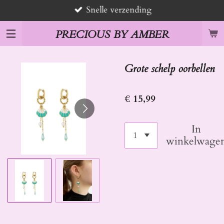
Snelle verzending
Ga
direct
PRECIOUS BY AMBER
naar
de
hoofdinhoud
Grote schelp oorbellen
€ 15,99
In
winkelwage