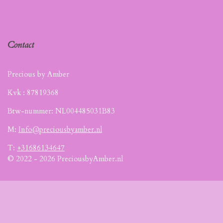
Contact
Precious by Amber
Kvk :
87819368
Btw-nummer: NL004485031B83
M:
Info@preciousbyamber.nl
T:
+31686134647
© 2022 - 2026 PreciousbyAmber.nl