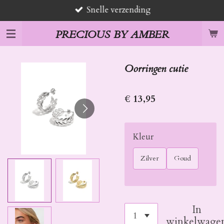
Snelle verzending
Ga
direct
PRECIOUS BY AMBER
naar
de
hoofdinhoud
Oorringen cutie
€ 13,95
Kleur
Zilver
Goud
In
winkelwage