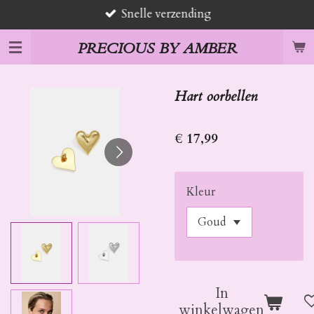
Snelle verzending
Ga
direct
PRECIOUS BY AMBER
naar
de
hoofdinhoud
Hart oorbellen
€ 17,99
Kleur
In
winkelwagen