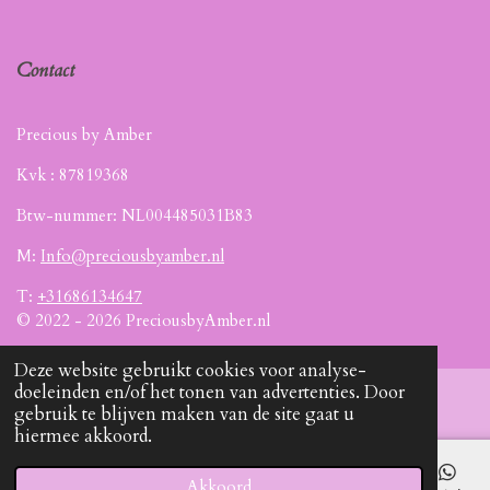
Contact
Precious by Amber
Kvk :
87819368
Btw-nummer: NL004485031B83
M:
Info@preciousbyamber.nl
T:
+31686134647
© 2022 - 2026 PreciousbyAmber.nl
Deze website gebruikt cookies voor analyse-
doeleinden en/of het tonen van advertenties. Door
gebruik te blijven maken van de site gaat u
hiermee akkoord.
Akkoord