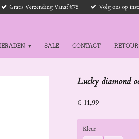
Gratis Verzending Vanaf €75
Volg ons op in
IERADEN
SALE
CONTACT
RETOUR
Lucky diamond oo
€ 11,99
Kleur