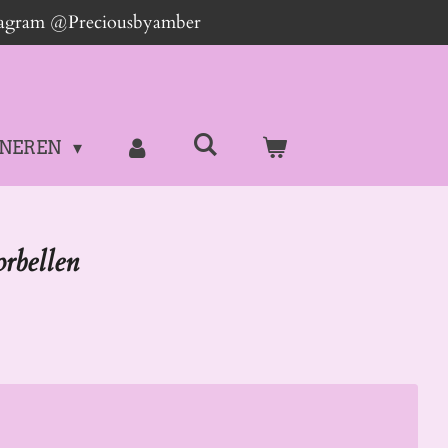
stagram @Preciousbyamber
NEREN
rbellen