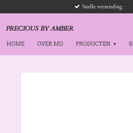
Snelle verzending
Ga
direct
naar
PRECIOUS BY AMBER
de
hoofdinhoud
HOME
OVER MIJ
PRODUCTEN
S