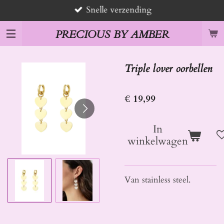
Snelle verzending
Ga
direct
PRECIOUS BY AMBER
naar
de
hoofdinhoud
Triple lover oorbellen
€ 19,99
In
winkelwagen
Van stainless steel.