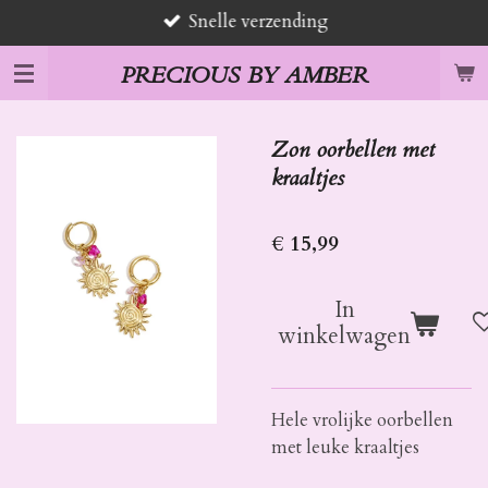
Snelle verzending
Ga
direct
PRECIOUS BY AMBER
naar
de
hoofdinhoud
Zon oorbellen met
kraaltjes
€ 15,99
In
winkelwagen
Hele vrolijke oorbellen
met leuke kraaltjes