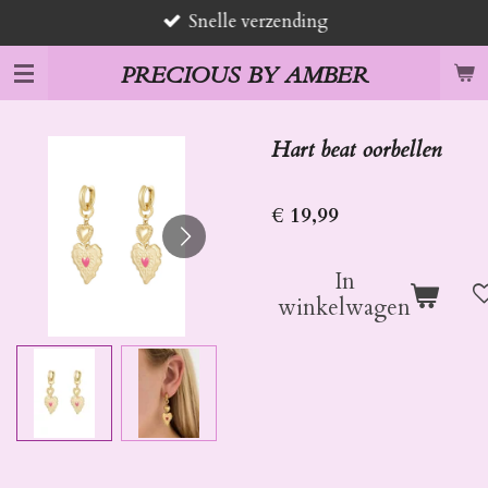
Snelle verzending
Ga
direct
PRECIOUS BY AMBER
naar
de
hoofdinhoud
Hart beat oorbellen
€ 19,99
In
winkelwagen