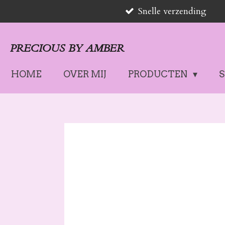
Snelle verzending
Ga
direct
naar
PRECIOUS BY AMBER
de
hoofdinhoud
HOME
OVER MIJ
PRODUCTEN