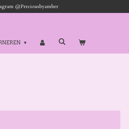
stagram @Preciousbyamber
RNEREN