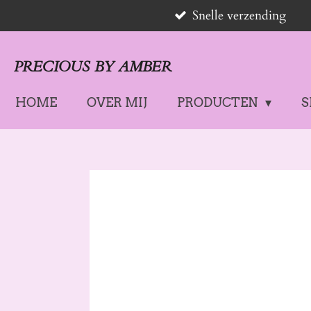
Snelle verzending
Ga
direct
naar
PRECIOUS BY AMBER
de
hoofdinhoud
HOME
OVER MIJ
PRODUCTEN
S