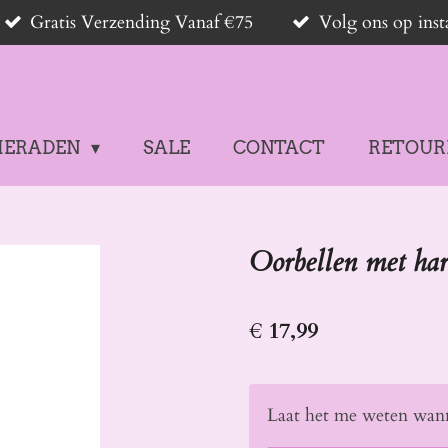
Gratis Verzending Vanaf €75
Volg ons op in
IERADEN
SALE
CONTACT
RETOUR
Oorbellen met har
€ 17,99
Laat het me weten wann