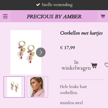
Snelle verzending
Ga
direct
PRECIOUS BY AMBER
naar
de
hoofdinhoud
Oorbellen met hartjes
€ 17,99
In
winkelwagen
Hele leuke hart
oorbellen.
stainless steel