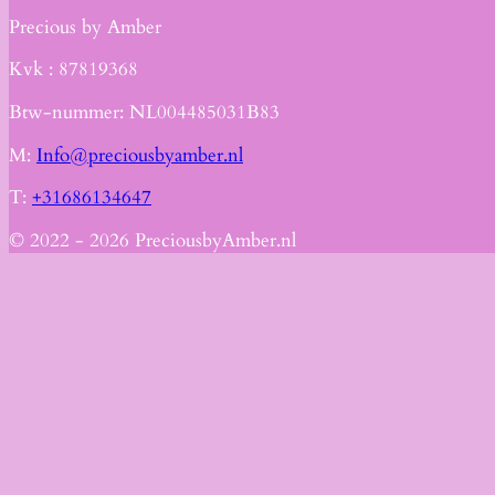
Precious by Amber
Kvk :
87819368
Btw-nummer: NL004485031B83
M:
Info@preciousbyamber.nl
T:
+31686134647
© 2022 - 2026 PreciousbyAmber.nl