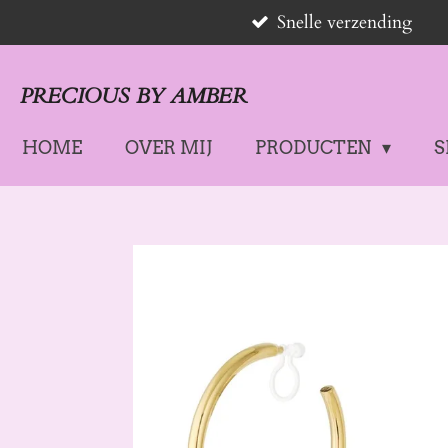
Snelle verzending
Ga
direct
naar
PRECIOUS BY AMBER
de
hoofdinhoud
HOME
OVER MIJ
PRODUCTEN
S