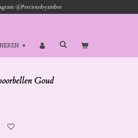
stagram @Preciousbyamber
NEREN
poorbellen Goud