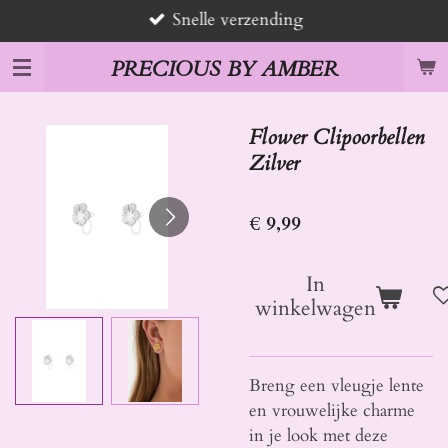
Snelle verzending
Ga
direct
PRECIOUS BY AMBER
naar
de
hoofdinhoud
Flower Clipoorbellen
Zilver
€ 9,99
In
winkelwagen
Breng een vleugje lente
en vrouwelijke charme
in je look met deze