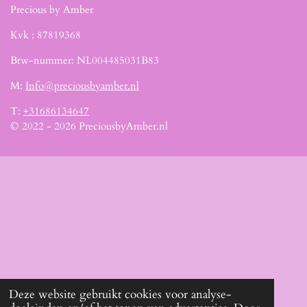
Precious by Amber
Kvk :
87819368
Btw-nummer: NL004485031B83
M:
Info@preciousbyamber.nl
T:
+31686134647
© 2022 - 2026 PreciousbyAmber.nl
Deze website gebruikt cookies voor analyse-