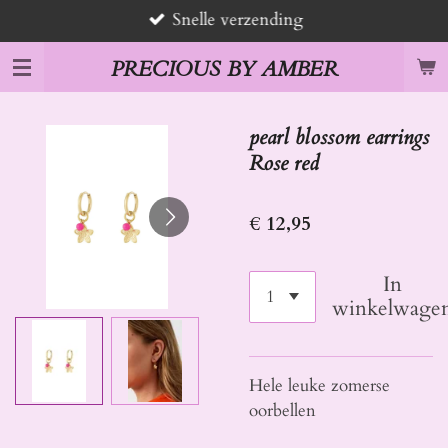
Snelle verzending
Ga
direct
PRECIOUS BY AMBER
naar
de
hoofdinhoud
pearl blossom earrings
Rose red
€ 12,95
In
winkelwage
Hele leuke zomerse
oorbellen