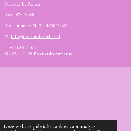
Precious by Amber
Kvk :
87819368
Btw-nummer: NL004485031B83
M:
Info@preciousbyamber.nl
T:
+31686134647
© 2022 - 2026 PreciousbyAmber.nl
Deze website gebruikt cookies voor analyse-