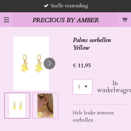
Snelle verzending
Ga
direct
PRECIOUS BY AMBER
naar
de
hoofdinhoud
Palms oorbellen
Yellow
€ 11,95
In
winkelwage
Hele leuke zomerse
oorbellen