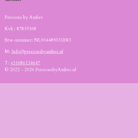
Precious by Amber
Kvk :
87819368
Btw-nummer: NL004485031B83
M:
Info@preciousbyamber.nl
T:
+31686134647
© 2022 - 2026 PreciousbyAmber.nl