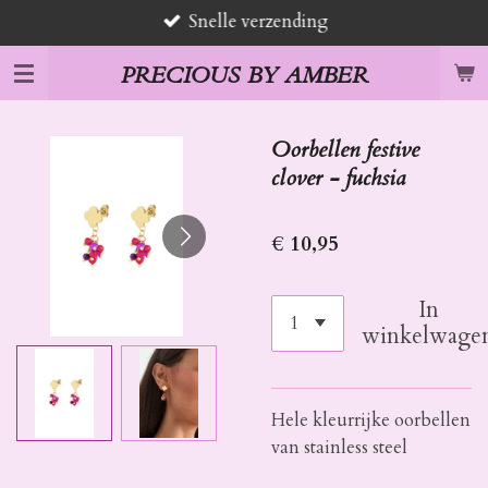
Snelle verzending
Ga
direct
PRECIOUS BY AMBER
naar
de
hoofdinhoud
Oorbellen festive
clover - fuchsia
€ 10,95
In
winkelwage
Hele kleurrijke oorbellen
van stainless steel