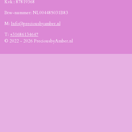
Kvk :
87819368
Btw-nummer: NL004485031B83
M:
Info@preciousbyamber.nl
T:
+31686134647
© 2022 - 2026 PreciousbyAmber.nl