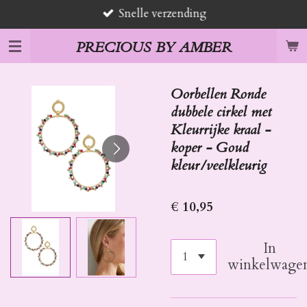
Snelle verzending
Ga
direct
PRECIOUS BY AMBER
naar
de
hoofdinhoud
Oorbellen Ronde
dubbele cirkel met
Kleurrijke kraal -
koper - Goud
kleur/veelkleurig
€ 10,95
In
winkelwage