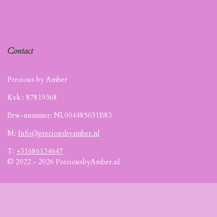
Contact
Precious by Amber
Kvk :
87819368
Btw-nummer: NL004485031B83
M:
Info@preciousbyamber.nl
T:
+31686134647
© 2022 - 2026 PreciousbyAmber.nl