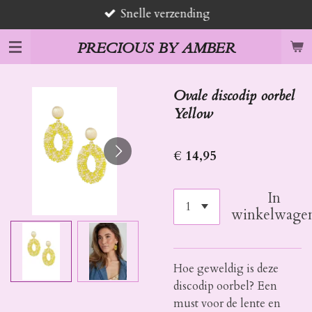
Snelle verzending
Ga
direct
PRECIOUS BY AMBER
naar
de
hoofdinhoud
Ovale discodip oorbel
Yellow
€ 14,95
In
winkelwage
Hoe geweldig is deze
discodip oorbel? Een
must voor de lente en