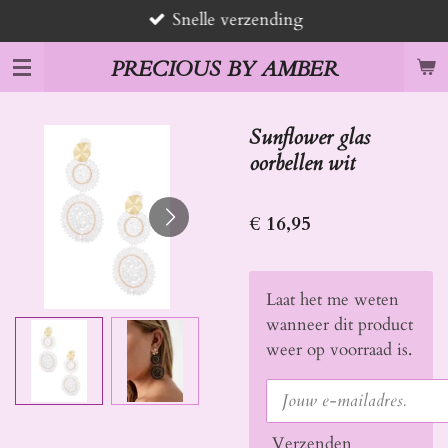
Snelle verzending
Ga
direct
PRECIOUS BY AMBER
naar
de
hoofdinhoud
Sunflower glas
oorbellen wit
€ 16,95
Laat het me weten
wanneer dit product
weer op voorraad is.
Verzenden