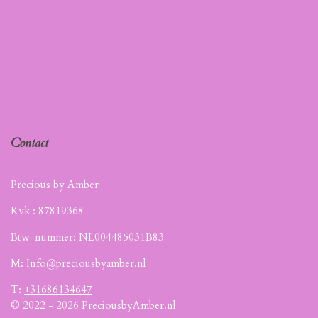
Contact
Precious by Amber
Kvk :
87819368
Btw-nummer: NL004485031B83
M:
Info@preciousbyamber.nl
T:
+31686134647
© 2022 - 2026 PreciousbyAmber.nl