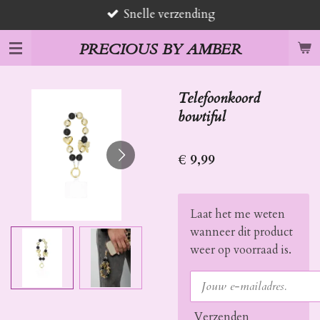
Snelle verzending
Ga
direct
PRECIOUS BY AMBER
naar
de
hoofdinhoud
Telefoonkoord
bowtiful
€ 9,99
Laat het me weten
wanneer dit product
weer op voorraad is.
Verzenden