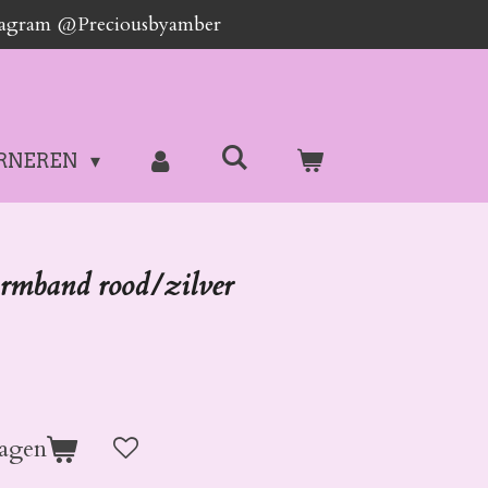
stagram @Preciousbyamber
RNEREN
rmband rood/zilver
agen