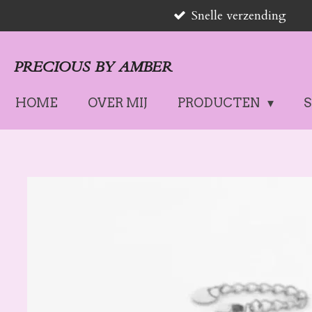
Snelle verzending
Ga
direct
naar
PRECIOUS BY AMBER
de
hoofdinhoud
HOME
OVER MIJ
PRODUCTEN