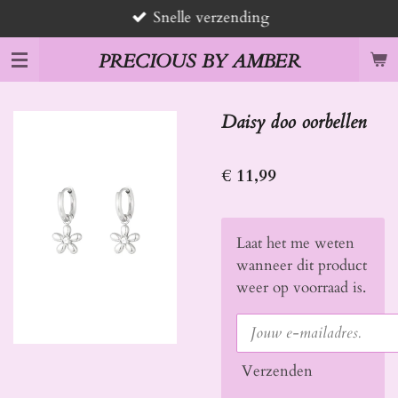
Snelle verzending
Ga
direct
PRECIOUS BY AMBER
naar
de
hoofdinhoud
Daisy doo oorbellen
€ 11,99
Laat het me weten
wanneer dit product
weer op voorraad is.
Verzenden