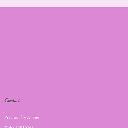
Contact
Precious by Amber
Kvk :
87819368