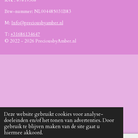
Btw-nummer: NL004485031B83
M:
Info@preciousbyamber.nl
T:
+31686134647
© 2022 - 2026 PreciousbyAmber.nl
Deze website gebruikt cookies voor analyse-
doeleinden en/of het tonen van advertenties. Door
gebruik te blijven maken van de site gaat u
hiermee akkoord.