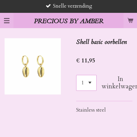
Snelle verzending
Ga
direct
PRECIOUS BY AMBER
naar
de
hoofdinhoud
Shell basic oorbellen
€ 11,95
In
winkelwage
Stainless steel