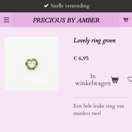
Snelle verzending
Ga
direct
PRECIOUS BY AMBER
naar
de
hoofdinhoud
Lovely ring groen
€ 6,95
In
winkelwagen
Een hele leuke ring van
stainless steel