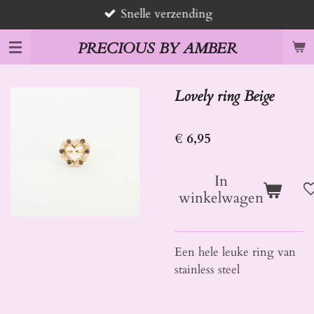
Snelle verzending
Ga
direct
PRECIOUS BY AMBER
naar
de
hoofdinhoud
Lovely ring Beige
€ 6,95
In
winkelwagen
Een hele leuke ring van
stainless steel