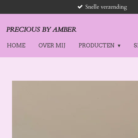
Snelle verzending
Ga
direct
naar
PRECIOUS BY AMBER
de
hoofdinhoud
HOME
OVER MIJ
PRODUCTEN
S