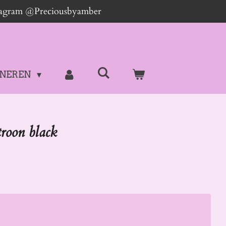
stagram @Preciousbyamber
NEREN
roon black