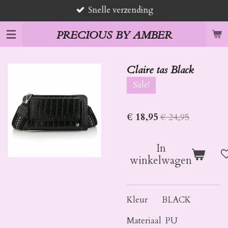
Snelle verzending
Ga
direct
PRECIOUS BY AMBER
naar
de
hoofdinhoud
Claire tas Black
Sale!
€ 18,95
€ 24,95
In
winkelwagen
Kleur BLACK
Materiaal PU