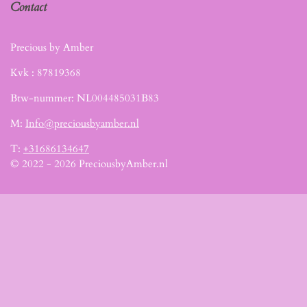
Contact
Precious by Amber
Kvk :
87819368
Btw-nummer: NL004485031B83
M:
Info@preciousbyamber.nl
T:
+31686134647
© 2022 - 2026 PreciousbyAmber.nl