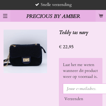
Snelle verzending
Ga
direct
PRECIOUS BY AMBER
naar
de
hoofdinhoud
Teddy tas navy
€ 22,95
Laat het me weten
wanneer dit product
weer op voorraad is.
Verzenden