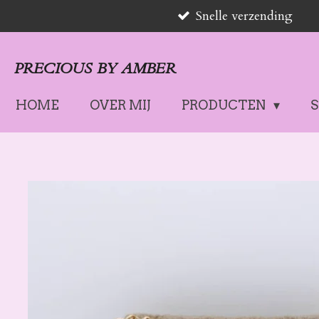
Snelle verzending
Ga
direct
naar
PRECIOUS BY AMBER
de
hoofdinhoud
HOME
OVER MIJ
PRODUCTEN