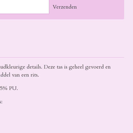
Verzenden
oudkleurige details. Deze tas is geheel gevoerd en
ddel van een rits.
, 5% PU.
s: