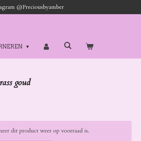
stagram @Preciousbyamber
RNEREN
rass goud
eer dit product weer op voorraad is.