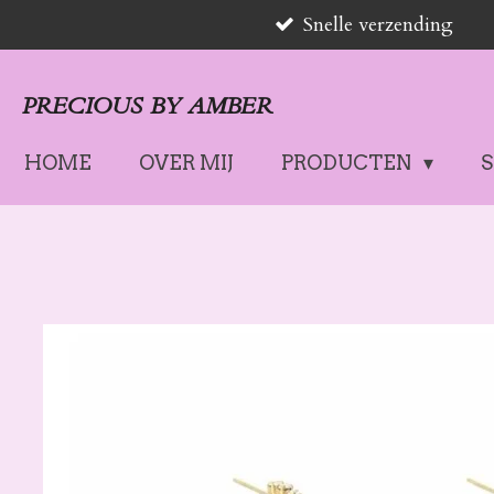
Snelle verzending
Ga
direct
naar
PRECIOUS BY AMBER
de
hoofdinhoud
HOME
OVER MIJ
PRODUCTEN