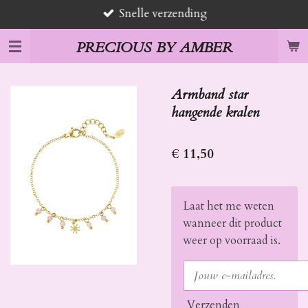
Snelle verzending
Ga
direct
PRECIOUS BY AMBER
naar
de
hoofdinhoud
Armband star
hangende kralen
€ 11,50
Laat het me weten
wanneer dit product
weer op voorraad is.
Verzenden