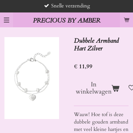
Snelle verzending
Ga
direct
PRECIOUS BY AMBER
naar
de
hoofdinhoud
Dubbele Armband
Hart Zilver
€ 11,99
In
winkelwagen
Wauw! Hoe tof is deze
dubbele gouden armband
met veel kleine hartjes en