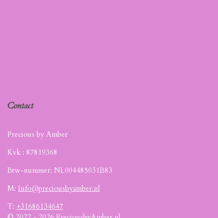
Contact
Precious by Amber
Kvk :
87819368
Btw-nummer: NL004485031B83
M:
Info@preciousbyamber.nl
T:
+31686134647
© 2022 - 2026 PreciousbyAmber.nl