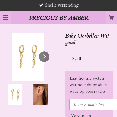
Snelle verzending
Ga
direct
PRECIOUS BY AMBER
naar
de
hoofdinhoud
Baby Oorbellen Wit
goud
€ 12,50
Laat het me weten
wanneer dit product
weer op voorraad is.
Verzenden