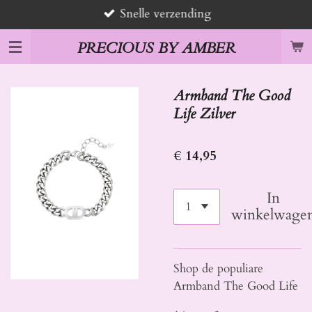
Snelle verzending
Ga
direct
PRECIOUS BY AMBER
naar
de
hoofdinhoud
Armband The Good
Life Zilver
€ 14,95
In
winkelwage
Shop de populiare
Armband The Good Life