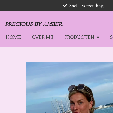
Snelle verzending
Ga
direct
naar
PRECIOUS BY AMBER
de
hoofdinhoud
HOME
OVER MIJ
PRODUCTEN