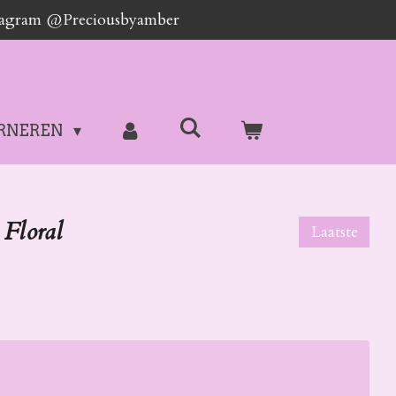
stagram @Preciousbyamber
RNEREN
 Floral
Laatste